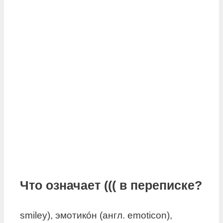
Что означает ((( в переписке?
smiley), эмотико́н (англ. emoticon),